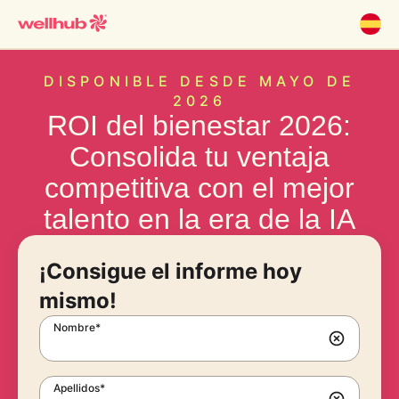
DISPONIBLE DESDE MAYO DE
2026
ROI del bienestar 2026:
Consolida tu ventaja
competitiva con el mejor
talento en la era de la IA
¡Consigue el informe hoy
mismo!
Nombre*
Apellidos*