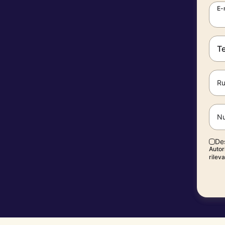
E-
T
Ru
Nu
De
Autori
rilev