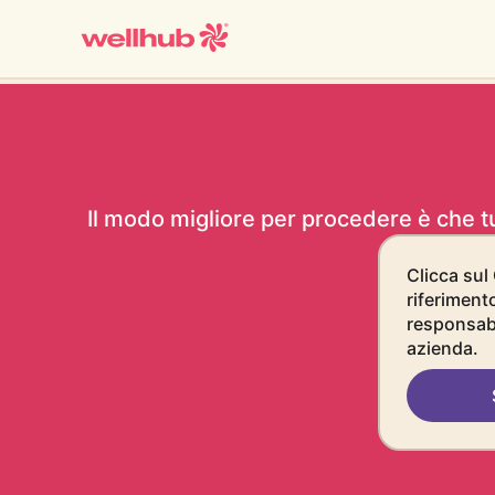
Il modo migliore per procedere è che tu
Clicca sul
riferiment
responsabi
azienda.