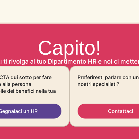
Capito!
 ti rivolga al tuo Dipartimento HR e noi ci mett
 CTA qui sotto per fare
Preferiresti parlare con u
o alla persona
nostri specialisti?
le dei benefici nella tua
Segnalaci un HR
Contattaci