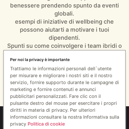
benessere prendendo spunto da eventi
globali.
esempi di iniziative di wellbeing che
possono aiutarti a motivare i tuoi
dipendenti.
Spunti su come coinvolgere i team ibridi o
da remoto.
Per noi la privacy è importante
Insight su come misurare e valutare
Trattiamo le informazioni personali dell`utente
l'impatto delle iniziative messe in campo.
per misurare e migliorare i nostri siti e il nostro
servizio, fornire supporto durante le campagne di
marketing e fornire contenuti e annunci
Scarica la guida
pubblicitari personalizzati. Fare clic con il
pulsante destro del mouse per esercitare i propri
diritti in materia di privacy. Per ulteriori
informazioni consultare la nostra Informativa sulla
privacy
Politica di cookie