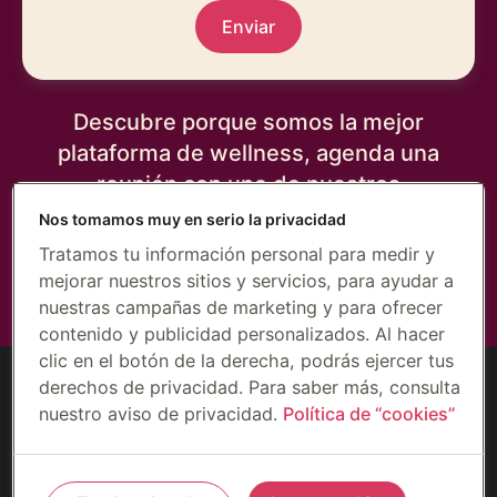
Enviar
Descubre porque somos la mejor
plataforma de wellness, agenda una
reunión con uno de nuestros
especialistas.
Nos tomamos muy en serio la privacidad
Tratamos tu información personal para medir y
mejorar nuestros sitios y servicios, para ayudar a
nuestras campañas de marketing y para ofrecer
contenido y publicidad personalizados. Al hacer
clic en el botón de la derecha, podrás ejercer tus
derechos de privacidad. Para saber más, consulta
nuestro aviso de privacidad.
Política de “cookies”
©2026 Gympass US, LLC (Wellhub)
Seguridad
Privacidad