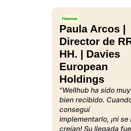
Finanzas
Paula Arcos |
Director de RR
HH. | Davies
European
Holdings
"Wellhub ha sido muy
bien recibido. Cuand
conseguí
implementarlo, ¡ni se 
creían! Su llegada fu