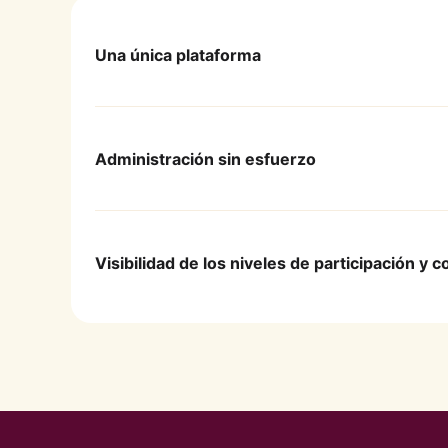
Una única plataforma
Disfrute de una gestión de programas sin 
Administración sin esfuerzo
Utilice enlaces sencillos para hacer clic y 
Visibilidad de los niveles de participación y
Obtenga informes detallados y análisis de d