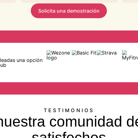
Solicita una demostración
pleadas una opción
hub
TESTIMONIOS
nuestra comunidad d
satisfechos