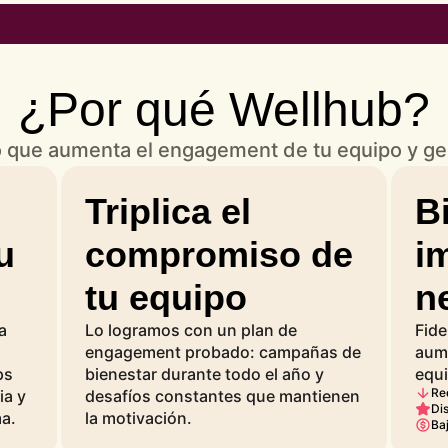
¿Por qué Wellhub?
o que aumenta el engagement de tu equipo y gen
Triplica el
B
u
compromiso de
i
tu equipo
n
a
Lo logramos con un plan de
Fide
engagement probado: campañas de
aume
ps
bienestar durante todo el año y
equi
Re
ia y
desafíos constantes que mantienen
Di
ma.
la motivación.
Ba