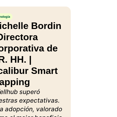
nología
ichelle Bordin
Directora
orporativa de
R. HH. |
calibur Smart
apping
ellhub superó
estras expectativas.
ta adopción, valorado