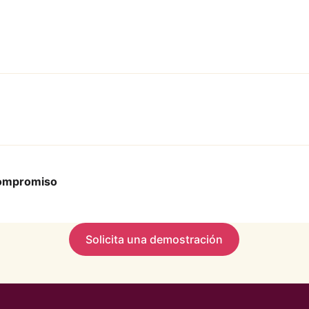
complicaciones en un solo lugar: no más proveedores ni he
invitar para una incorporación rápida y recursos listos para
 compromiso
atos en tiempo real para realizar un seguimiento del progr
Solicita una demostración