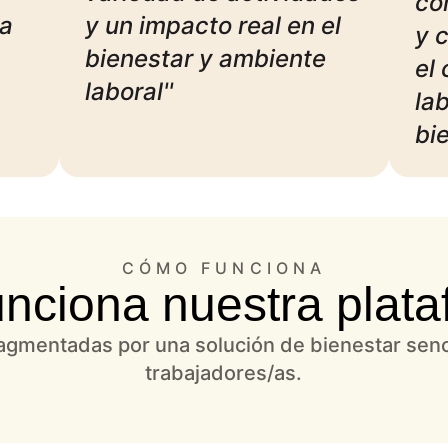
co
ma
y un impacto real en el
y 
bienestar y ambiente
el
laboral''
lab
bie
CÓMO FUNCIONA
unciona nuestra plat
agmentadas por una solución de bienestar sencill
trabajadores/as.