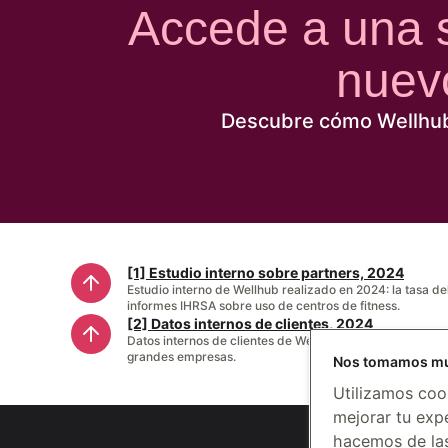
Accede a una so
nuev
Descubre cómo Wellhub p
[1] Estudio interno sobre partners, 2024
Estudio interno de Wellhub realizado en 2024: la tasa d
informes IHRSA sobre uso de centros de fitness.
[2] Datos internos de clientes, 2024
Datos internos de clientes de Wellhub: tasa de inscripc
grandes empresas.
Nos tomamos muy
Utilizamos cook
mejorar tu expe
hacemos de las