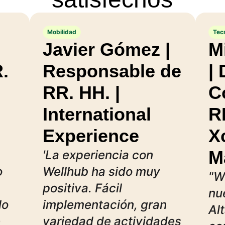
Mobilidad
Tec
Javier Gómez |
M
.
Responsable de
| 
RR. HH. |
C
International
R
Experience
X
M
'La experiencia con
o
Wellhub ha sido muy
"W
positiva. Fácil
nu
lo
implementación, gran
Al
e
variedad de actividades