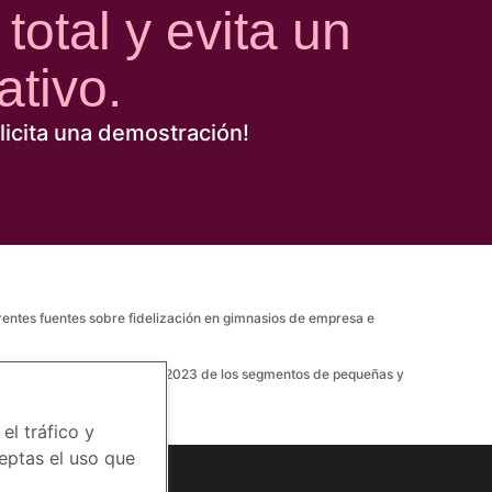
otal y evita un
tivo.
licita una demostración!
rentes fuentes sobre fidelización en gimnasios de empresa e
espondientes al periodo 2021-2023 de los segmentos de pequeñas y
el tráfico y
ceptas el uso que