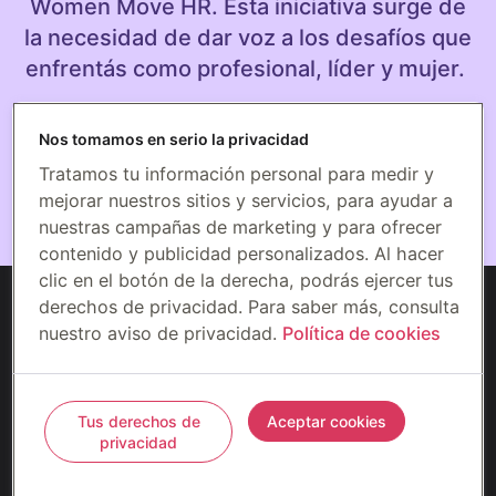
Women Move HR. Esta iniciativa surge de
la necesidad de dar voz a los desafíos que
enfrentás como profesional, líder y mujer.
En Wellhub nos esforzamos por generar
Nos tomamos en serio la privacidad
contenido que contribuya a eliminar
Tratamos tu información personal para medir y
sesgos, estereotipos y barreras de género
mejorar nuestros sitios y servicios, para ayudar a
dentro de las empresas.
nuestras campañas de marketing y para ofrecer
contenido y publicidad personalizados. Al hacer
clic en el botón de la derecha, podrás ejercer tus
derechos de privacidad. Para saber más, consulta
nuestro aviso de privacidad.
Política de cookies
©2026 Gympass US, LLC (Wellhub)
Seguridad
Privacidad
Términos
Tus derechos de
Aceptar cookies
Prevención del fraude
privacidad
Preferencias de cookies