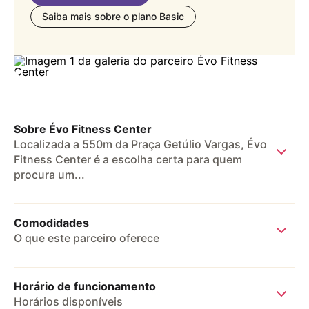
Saiba mais sobre o plano Basic
Sobre Évo Fitness Center
Localizada a 550m da Praça Getúlio Vargas, Évo
Fitness Center é a escolha certa para quem
procura um...
Localizada a 550m da Praça Getúlio 
Vargas, Évo Fitness Center é a escolha 
Comodidades
certa para quem procura uma academia 
O que este parceiro oferece
completa. Oferece musculação, com uma 
equipe pronta para te ajudar a alcançar 
Ar condicionado
seus objetivos. Não é necessário 
Horário de funcionamento
agendamento para participar das 
Horários disponíveis
Armários
atividades.