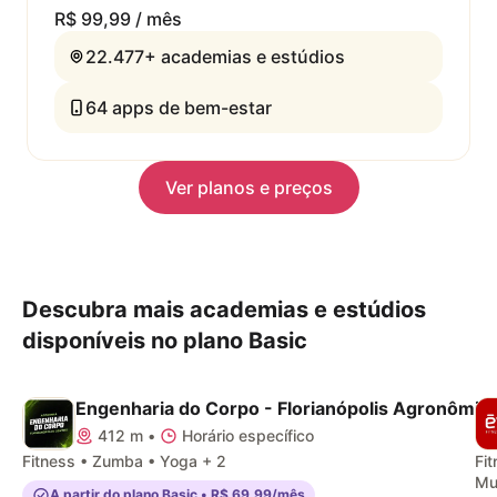
R$ 99,99 / mês
22.477+
academias e estúdios
64
apps de bem-estar
Ver planos e preços
Descubra mais academias e estúdios
disponíveis no plano Basic
Engenharia do Corpo - Florianópolis Agronômica
412 m
•
Horário específico
Fitness • Zumba • Yoga + 2
Fi
Mu
A partir do plano Basic • R$ 69,99/mês