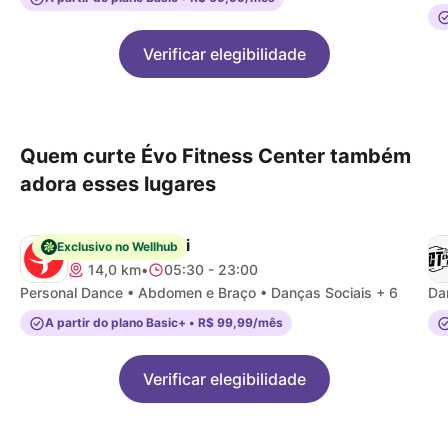
Verificar elegibilidade
Quem curte Évo Fitness Center também
adora esses lugares
Pratique Pagani
Exclusivo no Wellhub
14,0 km
•
05:30 - 23:00
Personal Dance • Abdomen e Braço • Danças Sociais + 6
Da
A partir do plano Basic+ • R$ 99,99/mês
Verificar elegibilidade