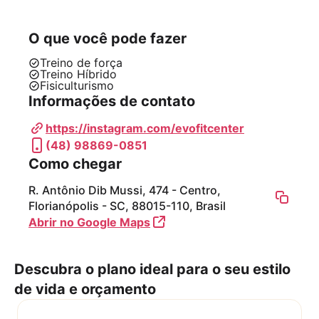
Todos os horários de funcionamento
Bebedouro
O que você pode fazer
Chuveiro
A partir do plano Basic
Treino de força
Treino Híbrido
Personal trainer
Fisiculturismo
Segunda-feira
06:30 - 21:00
Informações de contato
Terça-feira
06:30 - 21:00
Vestiário
Quarta-feira
06:30 - 21:00
https://instagram.com/evofitcenter
Wi-Fi
Quinta-feira
06:30 - 21:00
(48) 98869-0851
Sexta-feira
06:30 - 21:00
Como chegar
Sábado
Fechado
Domingo
Fechado
R. Antônio Dib Mussi, 474 - Centro,
Florianópolis - SC, 88015-110, Brasil
Abrir no Google Maps
Os horários de funcionamento podem
mudar em feriados locais e nacionais.
Entre em contato com o parceiro para
Descubra o plano ideal para o seu estilo
mais informações.
de vida e orçamento