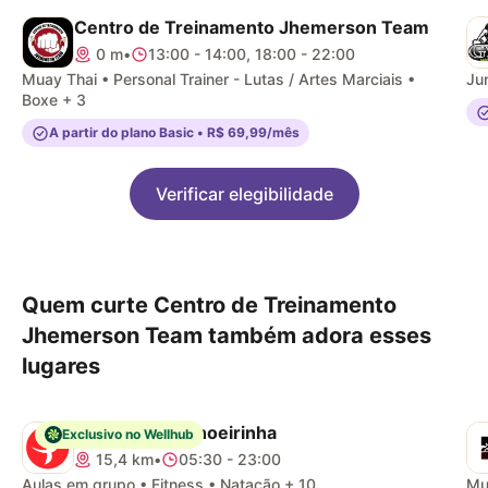
Centro de Treinamento Jhemerson Team
0 m
•
13:00 - 14:00, 18:00 - 22:00
Muay Thai • Personal Trainer - Lutas / Artes Marciais •
Ju
Boxe + 3
A partir do plano Basic • R$ 69,99/mês
Verificar elegibilidade
Quem curte Centro de Treinamento
Jhemerson Team também adora esses
lugares
Pratique - Cachoeirinha
Exclusivo no Wellhub
15,4 km
•
05:30 - 23:00
Aulas em grupo • Fitness • Natação + 10
Mua