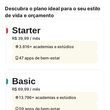
Fisioterapeuta
Domingo
Fechado
Descubra o plano ideal para o seu estilo
Itens de higiene pessoal
de vida e orçamento
Os horários de funcionamento podem
Loja de artigos esportivos
mudar em feriados locais e nacionais.
Entre em contato com o parceiro para
Starter
Nutricionista
mais informações.
R$ 39,99 / mês
Personal trainer
3.616+
academias e estúdios
Portas adaptadas para cadeiras de
rodas
47
apps de bem-estar
Wi-Fi
Basic
R$ 69,99 / mês
13.796+
academias e estúdios
59
apps de bem-estar